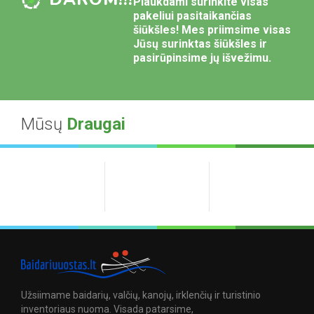
Plaukdami surinkite visas
pakeliui pasitaikančias
šiūkšles! Mes priimsime visas
Jūsų surinktas šiūkšles ir
pasirūpinsime jų išvežimu.
Mūsų
Draugai
Užsiimame baidarių, valčių, kanojų, irklenčių ir turistinio
inventoriaus nuoma. Visada patarsime,