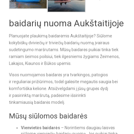
baidarių nuoma Aukštaitijoje
Planuojate plaukimą baidarėmis Aukštaitijoje? Siūlome
kokybiškų dviviečių ir triviečių baidarių nuomą įvairaus
sudėtingumo maršrutams. Mūsų baidarės puikiai tinka tiek
ramiam šeimos poilsiui, tiek ilgesniems žygiams Žeimenos,
Lakajos, Kiaunos ir Būkos upėmis.
Visos nuomojamos baidarės yra tvarkingos, patogios
ir reguliariai prižiūrimos, todėl galėsite mėgautis saugia bei
komfortiška kelione. Atsižvelgdami į jūsų grupės dydį
ir pasirinktą maršrutą, padėsime išsirinkti
tinkamiausią baidarės modelį.
Mūsų siūlomos baidarės
Vienvietės baidarės
– Norintiems daugiau laisvės
siūlome vienviečių baidarių nuomą. Jos puikiai tinka