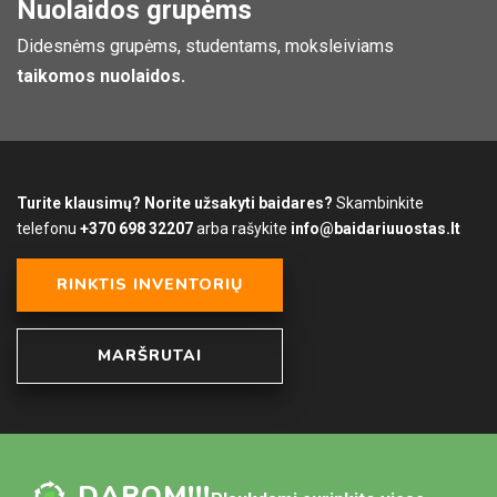
Nuolaidos grupėms
Didesnėms grupėms, studentams, moksleiviams
taikomos nuolaidos.
Turite klausimų? Norite užsakyti baidares?
Skambinkite
telefonu
+370 698 32207
arba rašykite
info@baidariuuostas.lt
RINKTIS INVENTORIŲ
MARŠRUTAI
DAROM!!!