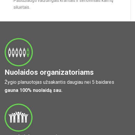
Pasidžiaugti vaizdingais krantais ir senoviniais kaimų
siluetais.
Nuolaidos organizatoriams
Žygio planuotojas užsakantis daugiau nei 5 baidares
gauna 100% nuolaidą sau.