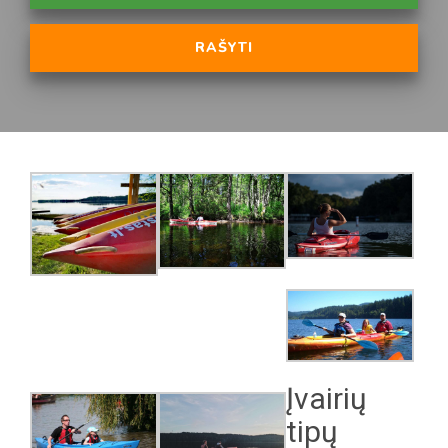
RAŠYTI
Įvairių
tipų