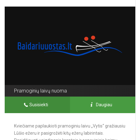
Pramoginių laivų nuoma
Susisiekti
Daugiau
Kviečiame paplaukioti pramoginiu laivu „Vytis“ gražiausiu
Lūšio ežeru ir pasigrožėti kitų ežerų labirintais.