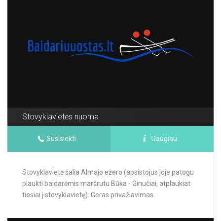
Stovyklavietės nuoma
Susisiekti
Daugiau
Stovyklavietė šalia Almajo ežero (apsistojus joje patogu
plaukti baidarėmis maršrutu Būka - Ginučiai, atplaukiat
tiesiai į stovyklavietę). Geras privažiavimas.