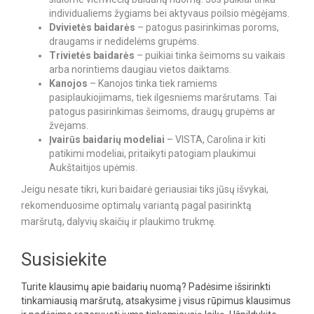
individualiems žygiams bei aktyvaus poilsio mėgėjams.
Dvivietės baidarės
– patogus pasirinkimas poroms,
draugams ir nedidelėms grupėms.
Trivietės baidarės
– puikiai tinka šeimoms su vaikais
arba norintiems daugiau vietos daiktams.
Kanojos
– Kanojos tinka tiek ramiems
pasiplaukiojimams, tiek ilgesniems maršrutams. Tai
patogus pasirinkimas šeimoms, draugų grupėms ar
žvejams.
Įvairūs baidarių modeliai
– VISTA, Carolina ir kiti
patikimi modeliai, pritaikyti patogiam plaukimui
Aukštaitijos upėmis.
Jeigu nesate tikri, kuri baidarė geriausiai tiks jūsų išvykai,
rekomenduosime optimalų variantą pagal pasirinktą
maršrutą, dalyvių skaičių ir plaukimo trukmę.
Susisiekite
Turite klausimų apie baidarių nuomą? Padėsime išsirinkti
tinkamiausią maršrutą, atsakysime į visus rūpimus klausimus