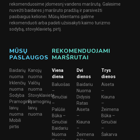
rekomenduosime įdomesnį vandens maršrutą. Galėsime
nuvežti baidares į maršruto pradžią ir parsivežti
pasibaigus kelionei. Mūsų klientams galime
rekomenduoti arba padėti užsisakyti kaimo turizmo
sodybą, stovyklavietę, pirtį.
MŪSŲ
REKOMENDUOJAMI
PASLAUGOS
MARŠRUTAI
Baidarių
Kanojų
Viena
Dvi
Trys
nuoma
nuoma
diena
dienos
dienos
Irklenčių
Valčių
Baluošas
Baidariu
Aiseta
nuoma
nuoma
–
Nuoma
–
Sodyba
Stovyklavietė
Ginučiai
Didysis
Kiauna
Pramoginių
Pramoginių
–
Ratas
–
laivų
laivų
Palūšė
Aiseta
Žeimena
nuoma
nuoma
Būka –
–
Būka –
Mobili
Ginučiai
Kiauna
Ginučiai
pirtis
Baidariu
–
–
Nuoma
Žeimena
Šakarva