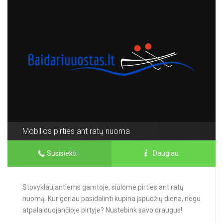
Mobilios pirties ant ratų nuoma
Susisiekti
Daugiau
Stovyklaujantiems gamtoje, siūlome pirties ant ratų
nuomą. Kur geriau pasidalinti kupina įspudžių diena, negu
atpalaiduojančioje pirtyje? Nustebink savo draugus!