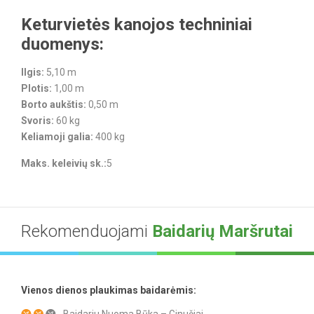
Keturvietės kanojos techniniai
duomenys:
Ilgis:
5,10 m
Plotis:
1,00 m
Borto aukštis:
0,50 m
Svoris:
60 kg
Keliamoji galia:
400 kg
Maks. keleivių sk.:
5
Rekomenduojami
Baidarių Maršrutai
Vienos dienos plaukimas baidarėmis:
Baidariu Nuoma Būka – Ginučiai