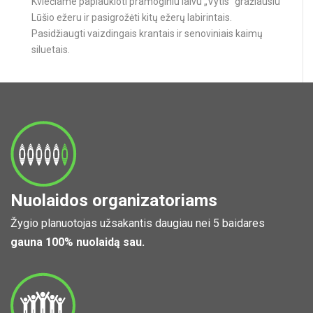
Kviečiame paplaukioti pramoginiu laivu „Vytis“ gražiausiu
Lūšio ežeru ir pasigrožėti kitų ežerų labirintais.
Pasidžiaugti vaizdingais krantais ir senoviniais kaimų
siluetais.
Nuolaidos organizatoriams
Žygio planuotojas užsakantis daugiau nei 5 baidares
gauna 100% nuolaidą sau.