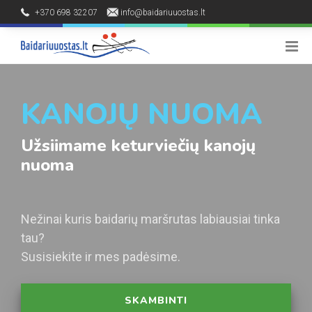
+370 698 32207
info@baidariuuostas.lt
Palūšės kaimas, Ignalinos raj.
8 - 20 h
KANOJŲ NUOMA
Užsiimame keturviečių kanojų
nuoma
Nežinai kuris baidarių maršrutas labiausiai tinka
tau?
Susisiekite ir mes padėsime.
SKAMBINTI