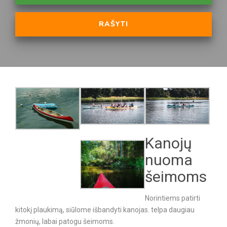
RAŠYTI
Kanojų
nuoma
šeimoms
Norintiems patirti
kitokį plaukimą, siūlome išbandyti kanojas. telpa daugiau
žmonių, labai patogu šeimoms.