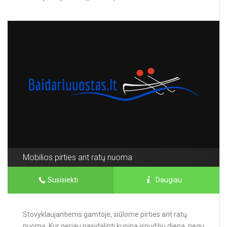
Mobilios pirties ant ratų nuoma
Susisiekti
Daugiau
Stovyklaujantiems gamtoje, siūlome pirties ant ratų
nuomą. Kur geriau pasidalinti kupina įspudžių diena, negu