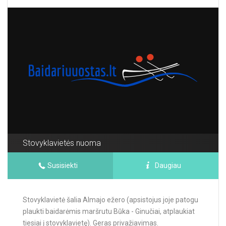
Stovyklavietės nuoma
Susisiekti
Daugiau
Stovyklavietė šalia Almajo ežero (apsistojus joje patogu
plaukti baidarėmis maršrutu Būka - Ginučiai, atplaukiat
tiesiai į stovyklavietę). Geras privažiavimas.