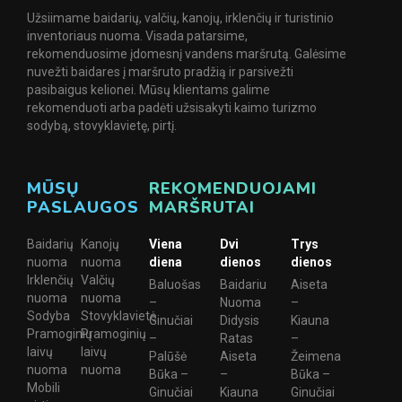
Užsiimame baidarių, valčių, kanojų, irklenčių ir turistinio
inventoriaus nuoma. Visada patarsime,
rekomenduosime įdomesnį vandens maršrutą. Galėsime
nuvežti baidares į maršruto pradžią ir parsivežti
pasibaigus kelionei. Mūsų klientams galime
rekomenduoti arba padėti užsisakyti kaimo turizmo
sodybą, stovyklavietę, pirtį.
MŪSŲ
REKOMENDUOJAMI
PASLAUGOS
MARŠRUTAI
Baidarių
Kanojų
Viena
Dvi
Trys
nuoma
nuoma
diena
dienos
dienos
Irklenčių
Valčių
Baluošas
Baidariu
Aiseta
nuoma
nuoma
–
Nuoma
–
Sodyba
Stovyklavietė
Ginučiai
Didysis
Kiauna
Pramoginių
Pramoginių
–
Ratas
–
laivų
laivų
Palūšė
Aiseta
Žeimena
nuoma
nuoma
Būka –
–
Būka –
Mobili
Ginučiai
Kiauna
Ginučiai