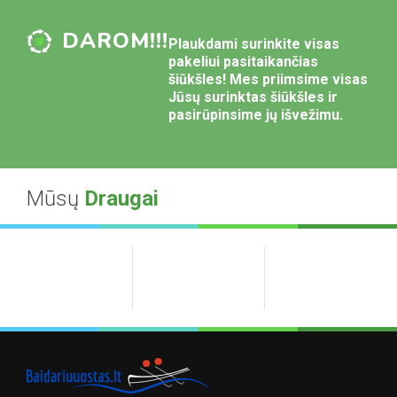
DAROM!!!
Plaukdami surinkite visas
pakeliui pasitaikančias
šiūkšles! Mes priimsime visas
Jūsų surinktas šiūkšles ir
pasirūpinsime jų išvežimu.
Mūsų
Draugai