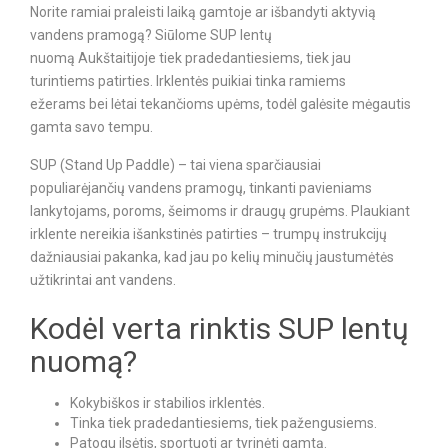
Norite ramiai praleisti laiką gamtoje ar išbandyti aktyvią
vandens pramogą? Siūlome SUP lentų
nuomą Aukštaitijoje tiek pradedantiesiems, tiek jau
turintiems patirties. Irklentės puikiai tinka ramiems
ežerams bei lėtai tekančioms upėms, todėl galėsite mėgautis
gamta savo tempu.
SUP (Stand Up Paddle) – tai viena sparčiausiai
populiarėjančių vandens pramogų, tinkanti pavieniams
lankytojams, poroms, šeimoms ir draugų grupėms. Plaukiant
irklente nereikia išankstinės patirties – trumpų instrukcijų
dažniausiai pakanka, kad jau po kelių minučių jaustumėtės
užtikrintai ant vandens.
Kodėl verta rinktis SUP lentų
nuomą?
Kokybiškos ir stabilios irklentės.
Tinka tiek pradedantiesiems, tiek pažengusiems.
Patogu ilsėtis, sportuoti ar tyrinėti gamtą.