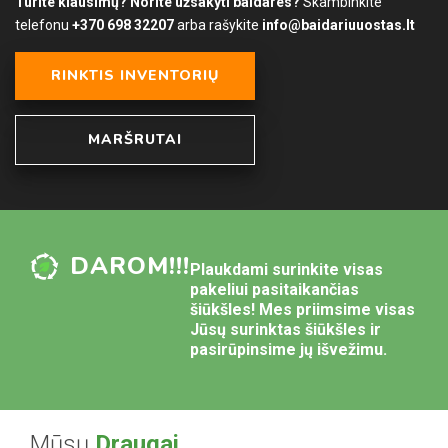
Turite klausimų? Norite užsakyti baidares?
Skambinkite
telefonu
+370 698 32207
arba rašykite
info@baidariuuostas.lt
RINKTIS INVENTORIŲ
MARŠRUTAI
DAROM!!!
Plaukdami surinkite visas
pakeliui pasitaikančias
šiūkšles! Mes priimsime visas
Jūsų surinktas šiūkšles ir
pasirūpinsime jų išvežimu.
Mūsų
Draugai