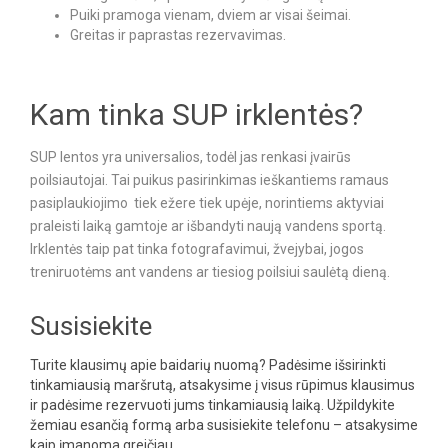
Puiki pramoga vienam, dviem ar visai šeimai.
Greitas ir paprastas rezervavimas.
Kam tinka SUP irklentės?
SUP lentos yra universalios, todėl jas renkasi įvairūs
poilsiautojai. Tai puikus pasirinkimas ieškantiems ramaus
pasiplaukiojimo tiek ežere tiek upėje, norintiems aktyviai
praleisti laiką gamtoje ar išbandyti naują vandens sportą.
Irklentės taip pat tinka fotografavimui, žvejybai, jogos
treniruotėms ant vandens ar tiesiog poilsiui saulėtą dieną.
Susisiekite
Turite klausimų apie baidarių nuomą? Padėsime išsirinkti
tinkamiausią maršrutą, atsakysime į visus rūpimus klausimus
ir padėsime rezervuoti jums tinkamiausią laiką. Užpildykite
žemiau esančią formą arba susisiekite telefonu – atsakysime
kaip įmanoma greičiau.