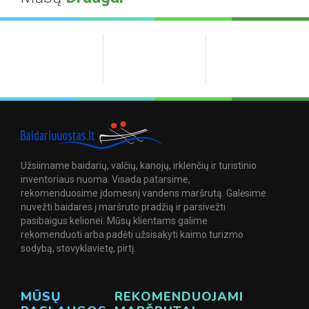
Užsiimame baidarių, valčių, kanojų, irklenčių ir turistinio
inventoriaus nuoma. Visada patarsime,
rekomenduosime įdomesnį vandens maršrutą. Galėsime
nuvežti baidares į maršruto pradžią ir parsivežti
pasibaigus kelionei. Mūsų klientams galime
rekomenduoti arba padėti užsisakyti kaimo turizmo
sodybą, stovyklavietę, pirtį.
MŪSŲ
REKOMENDUOJAMI