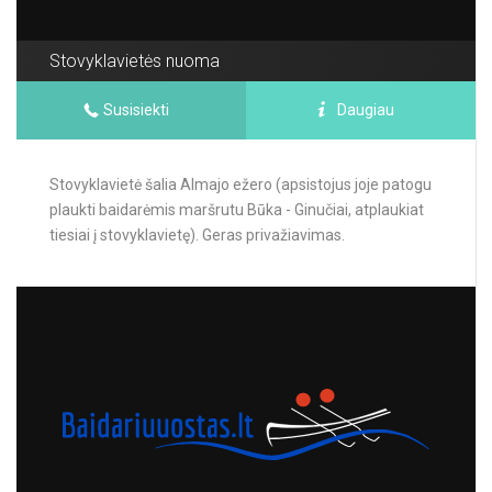
Stovyklavietės nuoma
Susisiekti
Daugiau
Stovyklavietė šalia Almajo ežero (apsistojus joje patogu
plaukti baidarėmis maršrutu Būka - Ginučiai, atplaukiat
tiesiai į stovyklavietę). Geras privažiavimas.