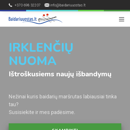
+370 698 32207
info@baidariuuostas.lt
Palūšės kaimas, Ignalinos raj.
8 - 20 h
IRKLENČIŲ
NUOMA
Ištroškusiems naujų išbandymų
Nežinai kuris baidarių maršrutas labiausiai tinka
tau?
Susisiekite ir mes padėsime.