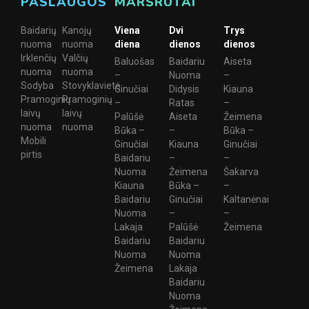
PASLAUGOS
MARŠRUTAI
Baidarių
Kanojų
Viena
Dvi
Trys
nuoma
nuoma
diena
dienos
dienos
Irklenčių
Valčių
Baluošas
Baidariu
Aiseta
nuoma
nuoma
–
Nuoma
–
Sodyba
Stovyklavietė
Ginučiai
Didysis
Kiauna
Pramoginių
Pramoginių
–
Ratas
–
laivų
laivų
Palūšė
Aiseta
Žeimena
nuoma
nuoma
Būka –
–
Būka –
Mobili
Ginučiai
Kiauna
Ginučiai
pirtis
Baidariu
–
–
Nuoma
Žeimena
Šakarva
Kiauna
Būka –
–
Baidariu
Ginučiai
Kaltanėnai
Nuoma
–
–
Lakaja
Palūšė
Žeimena
Baidariu
Baidariu
Nuoma
Nuoma
Žeimena
Lakaja
Baidariu
Nuoma