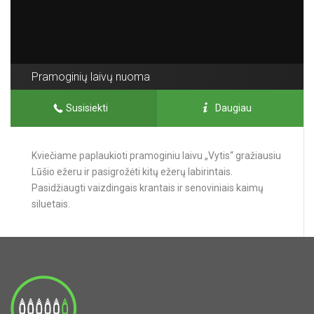
Pramoginių laivų nuoma
Susisiekti
Daugiau
Kviečiame paplaukioti pramoginiu laivu „Vytis“ gražiausiu
Lūšio ežeru ir pasigrožėti kitų ežerų labirintais.
Pasidžiaugti vaizdingais krantais ir senoviniais kaimų
siluetais.