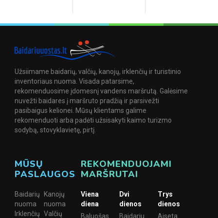
Užsiimame baidarių, valčių, kanojų, irklenčių ir turistinio
inventoriaus nuoma. Visada patarsime,
rekomenduosime įdomesnį vandens maršrutą. Galėsime
nuvežti baidares į maršruto pradžią ir parsivežti
pasibaigus kelionei. Mūsų klientams galime
rekomenduoti arba padėti užsisakyti kaimo turizmo
sodybą, stovyklavietę, pirtį.
MŪSŲ
REKOMENDUOJAMI
PASLAUGOS
MARŠRUTAI
Baidarių
Kanojų
Viena
Dvi
Trys
nuoma
nuoma
diena
dienos
dienos
Irklenčių
Valčių
Baluošas
Baidariu
Aiseta