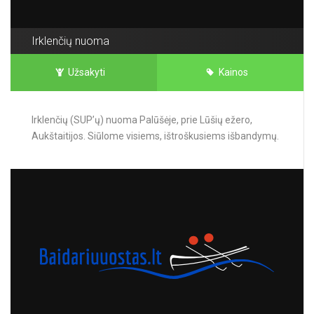
Irklenčių nuoma
Užsakyti
Kainos
Irklenčių (SUP’ų) nuoma Palūšėje, prie Lūšių ežero,
Aukštaitijos. Siūlome visiems, ištroškusiems išbandymų.