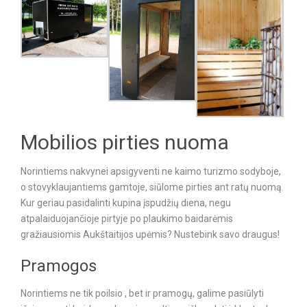
Mobilios pirties nuoma
Norintiems nakvynei apsigyventi ne kaimo turizmo sodyboje,
o stovyklaujantiems gamtoje, siūlome pirties ant ratų nuomą.
Kur geriau pasidalinti kupina įspudžių diena, negu
atpalaiduojančioje pirtyje po plaukimo baidarėmis
gražiausiomis Aukštaitijos upėmis? Nustebink savo draugus!
Pramogos
Norintiems ne tik poilsio , bet ir pramogų, galime pasiūlyti