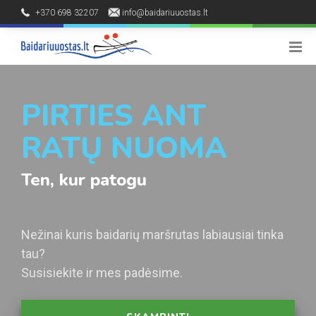
+370 698 32207
info@baidariuuostas.lt
Palūšės kaimas, Ignalinos raj.
8 - 20 h
PIRTIES ANT
RATŲ NUOMA
Ten, kur patogu
Nežinai kuris baidarių maršrutas labiausiai tinka
tau?
Susisiekite ir mes padėsime.