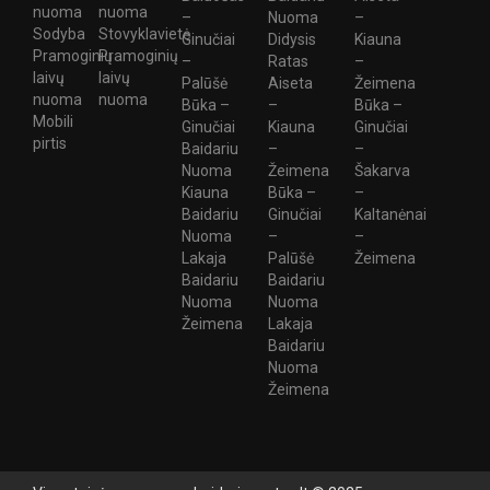
nuoma
nuoma
–
Nuoma
–
Sodyba
Stovyklavietė
Ginučiai
Didysis
Kiauna
Pramoginių
Pramoginių
–
Ratas
–
laivų
laivų
Palūšė
Aiseta
Žeimena
nuoma
nuoma
Būka –
–
Būka –
Mobili
Ginučiai
Kiauna
Ginučiai
pirtis
Baidariu
–
–
Nuoma
Žeimena
Šakarva
Kiauna
Būka –
–
Baidariu
Ginučiai
Kaltanėnai
Nuoma
–
–
Lakaja
Palūšė
Žeimena
Baidariu
Baidariu
Nuoma
Nuoma
Žeimena
Lakaja
Baidariu
Nuoma
Žeimena