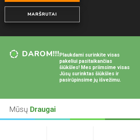
MARŠRUTAI
DAROM!!!
Plaukdami surinkite visas
pakeliui pasitaikančias
šiūkšles! Mes priimsime visas
Jūsų surinktas šiūkšles ir
pasirūpinsime jų išvežimu.
Mūsų
Draugai