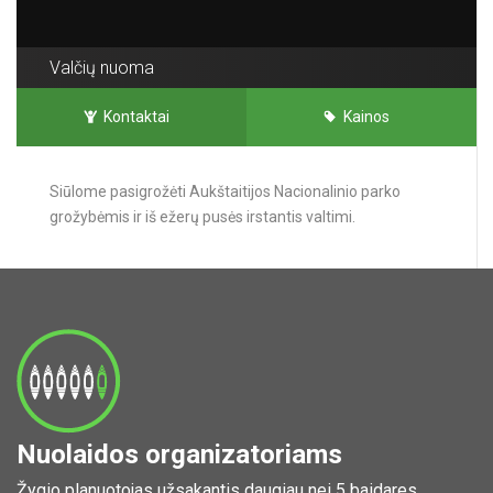
Valčių nuoma
Kontaktai
Kainos
Siūlome pasigrožėti Aukštaitijos Nacionalinio parko
grožybėmis ir iš ežerų pusės irstantis valtimi.
Nuolaidos organizatoriams
Žygio planuotojas užsakantis daugiau nei 5 baidares