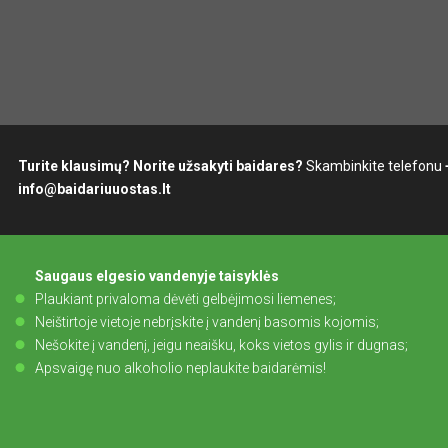
Turite klausimų? Norite užsakyti baidares?
Skambinkite telefonu
info@baidariuuostas.lt
Saugaus elgesio vandenyje taisyklės
Plaukiant privaloma dėvėti gelbėjimosi liemenes;
Neištirtoje vietoje nebrįskite į vandenį basomis kojomis;
Nešokite į vandenį, jeigu neaišku, koks vietos gylis ir dugnas;
Apsvaigę nuo alkoholio neplaukite baidarėmis!