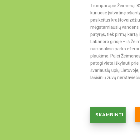
Trumpai apie Žeimeną: 82 
kuriuose įsitvirtinę oši
pasikeitus kraštovaizdžiui
mėgstamiausių vandens turi
patyręs, tiek pirmą kartą
Labanoro girioje – iš Žeim
nacionalinio parko ežera
plaukimo. Palei Žeimenos 
patogi vieta iškylauti prie
švariausių upių Lietuvoje, 
lašišinių žuvų nerštavieči
SKAMBINTI