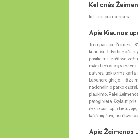
Kelionės Žeime
Informacija ruošiama
Apie Kiaunos up
Trumpai apie Žeimeną: 82 
kuriuose įsitvirtinę oši
pasikeitus kraštovaizdžiui
mėgstamiausių vandens turi
patyręs, tiek pirmą kartą
Labanoro girioje – iš Žeim
nacionalinio parko ežera
plaukimo. Palei Žeimenos 
patogi vieta iškylauti prie
švariausių upių Lietuvoje, 
lašišinių žuvų nerštavieči
Apie Žeimenos 