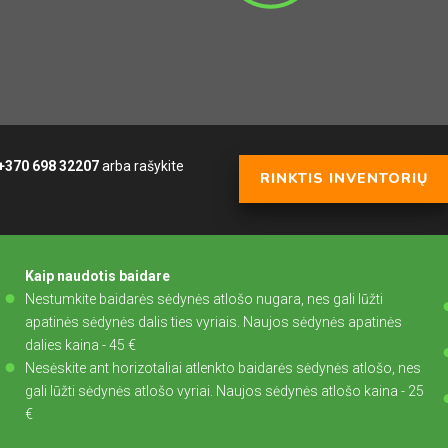
+370 698 32207
arba rašykite
RINKTIS INVENTORIŲ
Kaip naudotis baidare
Nestumkite baidarės sėdynės atlošo nugara, nes gali lūžti
apatinės sėdynės dalis ties vyriais. Naujos sėdynės apatinės
dalies kaina - 45 €
Nesėskite ant horizotaliai atlenkto baidarės sėdynės atlošo, nes
gali lūžti sėdynės atlošo vyriai. Naujos sėdynės atlošo kaina - 25
€