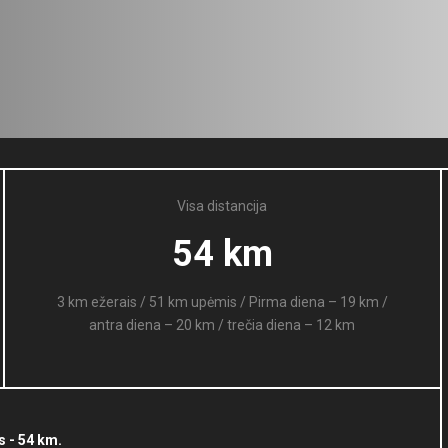
Visa distancija
54 km
3 km ežerais / 51 km upėmis / Pirma diena – 19 km /
antra diena – 20 km / trečia diena – 12 km
s - 54 km.