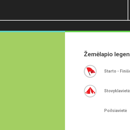
Žemėlapio lege
Starto - Finiš
Stovyklavietė
Poilsiavietė