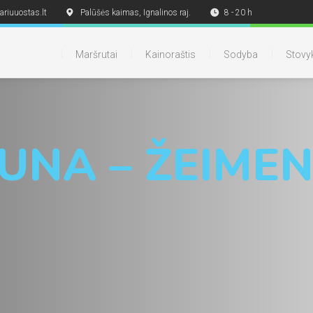
ariuuostas.lt
Palūšės kaimas, Ignalinos raj.
8 - 20 h
Maršrutai
Kainoraštis
Sodyba
Stovyk
AUNA – ŽEIME