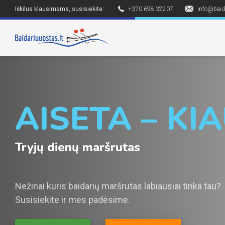
Iškilus klausimams, susisiekite:
+370 698 32207
info@baid
AISETA – KI
Tryjų dienų maršrutas
Nežinai kuris baidarių maršrutas labiausiai tinka tau?
Susisiekite ir mes padėsime.