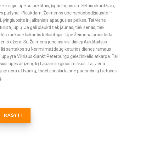
km ilgio upė su aukštais, įspūdingais smėlėtais skardžiais,
antys pušynai. Plaukdami Žeimenos upe nenuobodžiausite –
, įvingiuosite ir į alksniais apaugusias pelkes. Tai viena
stų upių. Ja gali plaukti tiek jaunas, tiek senas, tiek
 irklą rankose laikantis keliautojas. Upė Žeimena prasideda
enio ežero. Su Žeimena jungiasi visi didieji Aukštaitijos
i. Iki santakos su Nerimi maždaug keturios dienos ramaus
upę yra Vilniaus-Sankt Peterburgo geležinkelio atkarpa. Tai
 šios upės ar įžengti į Labanoro girios miškus. Tai viena
joje nėra užtvankų, todėl ji priskirta prie pagrindinių Lietuvos
ų.
RAŠYTI