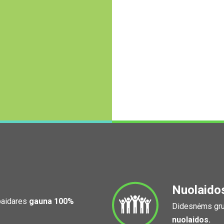
Nuolaido
 baidares
gauna 100%
Didesnėms gru
nuolaidos.