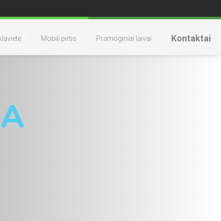
Kontaktai
lavietė
Mobili pirtis
Pramoginiai laivai
NA