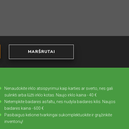
MARŠRUTAI
Nenaudokite irklo atsispyrimui kaip karties ar sverto, nes gali
sulinkti arba lūžti irklo kotas. Naujo irklo kaina - 40 €
Netempkite baidarės asfaltu, nes nudyla baidarės kilis. Naujos
baidarės kaina - 600 €
Pasibaigus kelionei tvarkingai sukomplektuokite ir grąžinkite
inventorių!