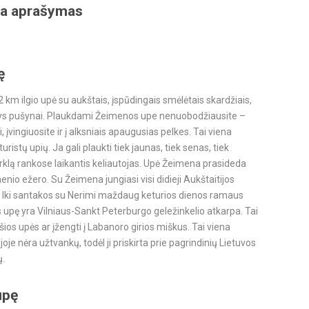
na aprašymas
ę
km ilgio upė su aukštais, įspūdingais smėlėtais skardžiais,
antys pušynai. Plaukdami Žeimenos upe nenuobodžiausite –
, įvingiuosite ir į alksniais apaugusias pelkes. Tai viena
stų upių. Ja gali plaukti tiek jaunas, tiek senas, tiek
 irklą rankose laikantis keliautojas. Upė Žeimena prasideda
enio ežero. Su Žeimena jungiasi visi didieji Aukštaitijos
i. Iki santakos su Nerimi maždaug keturios dienos ramaus
upę yra Vilniaus-Sankt Peterburgo geležinkelio atkarpa. Tai
 šios upės ar įžengti į Labanoro girios miškus. Tai viena
joje nėra užtvankų, todėl ji priskirta prie pagrindinių Lietuvos
ų.
upę